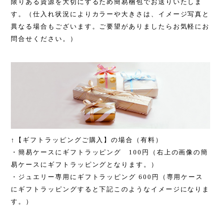
限りある資源を大切にするため簡易梱包でお送りいたしま
す。（
仕入れ状況によりカラーや大きさは、イメージ写真と
異なる場合もございます。
ご要望がありましたらお気軽にお
問合せください。
）
↑【ギフトラッピングご購入
】の場合（有料）
・簡易ケースにギフトラッピング 100円
（右上の画像の簡
易ケースに
ギフトラッピング
となります。）
・ジュエリー専用
にギフトラッピング
600
円（専用ケース
に
ギフトラッピング
すると下記このようなイメージになりま
す。）