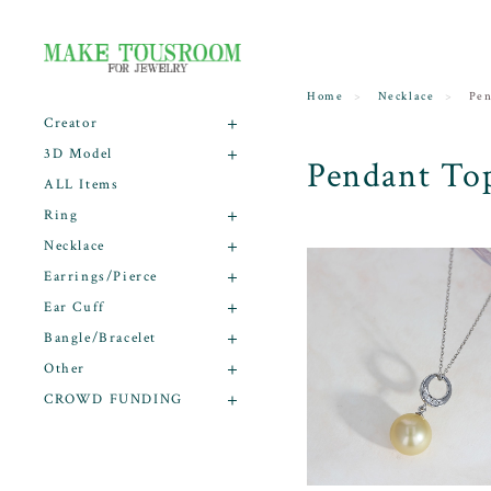
Home
Necklace
Pen
Creator
3D Model
Pendant To
ALL Items
Ring
Necklace
Earrings/Pierce
Ear Cuff
Bangle/Bracelet
Other
CROWD FUNDING