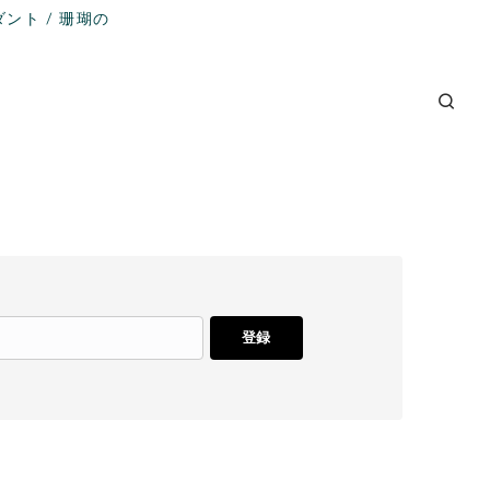
ンダント / 珊瑚の
ト
登録