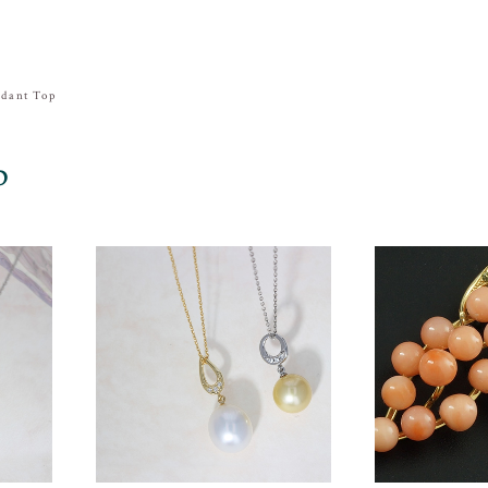
dant Top
p