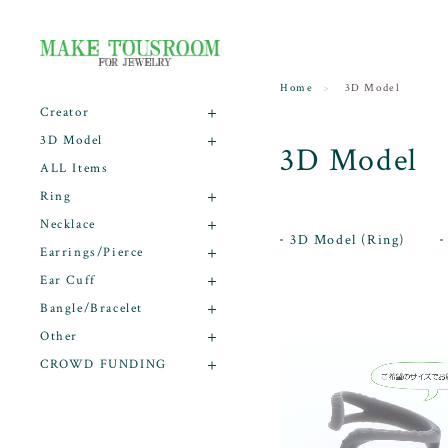
Home
3D Model
Creator
3D Model
3D Model
ALL Items
Ring
Necklace
3D Model (Ring)
Earrings/Pierce
Ear Cuff
Bangle/Bracelet
Other
CROWD FUNDING