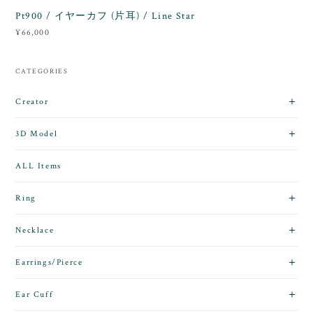
Pt900 / イヤーカフ (片耳) / Line Star
¥66,000
CATEGORIES
Creator
3D Model
ALL Items
Ring
Necklace
Earrings/Pierce
Ear Cuff