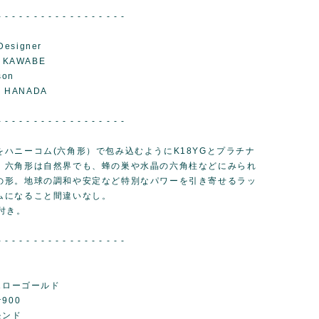
- - - - - - - - - - - - - - - - - -
Designer
 KAWABE
son
I HANADA
- - - - - - - - - - - - - - - - - -
をハニーコム(六角形）で包み込むようにK18YGとプラチナ
。六角形は自然界でも、蜂の巣や水晶の六角柱などにみられ
の形。地球の調和や安定など特別なパワーを引き寄せるラッ
ムになること間違いなし。
付き。
- - - - - - - - - - - - - - - - - -
エローゴールド
900
モンド