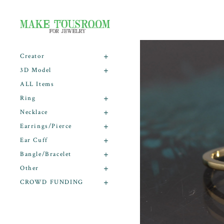
Creator
3D Model
ALL Items
Ring
Necklace
Earrings/Pierce
Ear Cuff
Bangle/Bracelet
Other
CROWD FUNDING