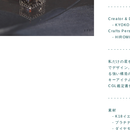
- - - - - - - 
Creator & 
- KYOKO
1
/
1
Crafts Per
- HIROM
- - - - - - - 
私だけの星
でデザイン
る強い構造
キーアイテ
CGL鑑定書
- - - - - - - 
素材
- K18イ
- プラチナ
- ダイヤ