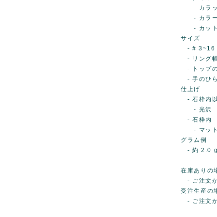
- カラット..
- カラー.
- カット.
サイズ
- # 3~16
- リング幅..
- トップの高
- 手のひら側
仕上げ
- 石枠内
- 光沢
- 石枠内
- マット
グラム例
- 約 2.0 g
在庫ありの
- ご注文か
受注生産の
- ご注文か