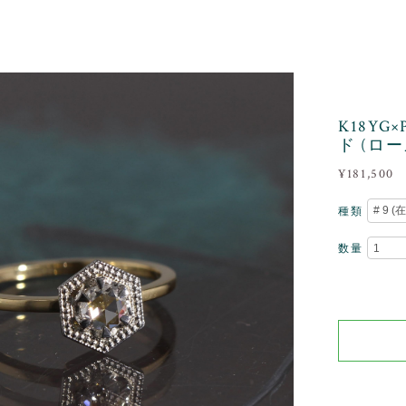
K18YG
ド (ロ
¥181,500
種類
数量