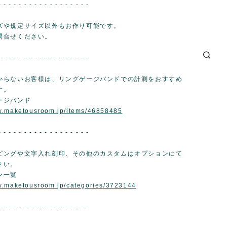
- - - - - - - - - - - - - - - - - -
ズや規定サイズ以外もお作り可能です。
問合せください。
- - - - - - - - - - - - - - - - - -
からないお客様は、リングゲージバンドでの計測をおすすめ
す。
ージバンド
ww.maketousroom.jp/items/46858485
- - - - - - - - - - - - - - - - - -
ピングや文字入れ刻印、その他のカスタムはオプションにて
さい。
ン一覧
w.maketousroom.jp/categories/3723144
- - - - - - - - - - - - - - - - - -