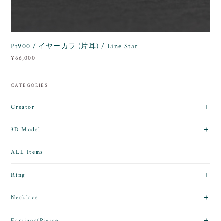
Pt900 / イヤーカフ (片耳) / Line Star
¥66,000
CATEGORIES
Creator
3D Model
ALL Items
Ring
Necklace
Earrings/Pierce