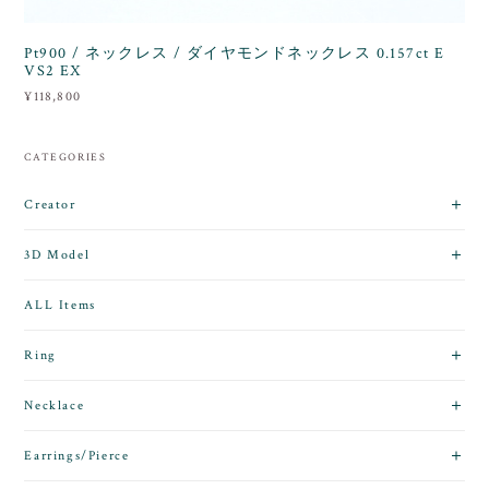
Pt900 / ネックレス / ダイヤモンドネックレス 0.157ct E
VS2 EX
¥118,800
CATEGORIES
Creator
3D Model
ALL Items
Ring
Necklace
Earrings/Pierce