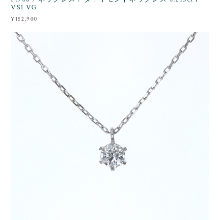
VS1 VG
¥152,900