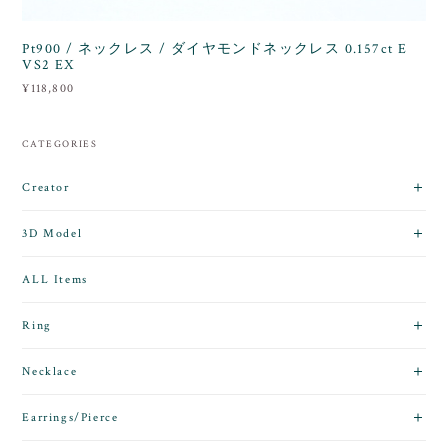
Pt900 / ネックレス / ダイヤモンドネックレス 0.157ct E
VS2 EX
¥118,800
CATEGORIES
Creator
3D Model
ALL Items
Ring
Necklace
Earrings/Pierce