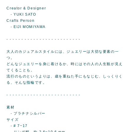
Creator & Designer
- YUKI SATO
Crafts Person
- EIJI MOMIYAMA
- - - - - - - - - - - - - - - - - - - - - - - - -
大人のカジュアルスタイルには、ジュエリーは大切な要素の一
つ。
どんなジュエリーを身に着けるか、時にはその人の人生観が見え
てくることも。
流行のものというよりは、歳を重ねた手にもなじむ、しっくりく
る、そんな指輪です。
- - - - - - - - - - - - - - - - - - - - - - - - -
素材
- プラチナシルバー
サイズ
- # 7~17
- リング幅...約 2.6~10.6 mm