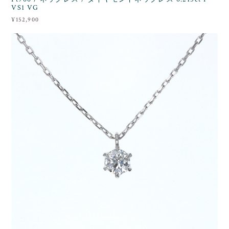
VS1 VG
¥152,900