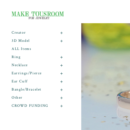
Creator
3D Model
ALL Items
Ring
Necklace
Earrings/Pierce
Ear Cuff
Bangle/Bracelet
Other
CROWD FUNDING