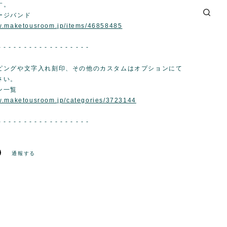
す。
ージバンド
ww.maketousroom.jp/items/46858485
- - - - - - - - - - - - - - - - - -
ピングや文字入れ刻印、その他のカスタムはオプションにて
さい。
ン一覧
w.maketousroom.jp/categories/3723144
- - - - - - - - - - - - - - - - - -
通報する