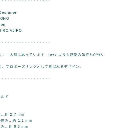
- - - - - - - - - - - - - - - - - -
Designer
KONO
son
IRO AJIRO
- - - - - - - - - - - - - - - - - -
よ」「大切に思っています」love よりも慈愛の気持ちが強い
。
に。プロポーズリングとして喜ばれるデザイン。
- - - - - - - - - - - - - - - - - -
ールド
..約 2.7 mm
み...約 1.1 mm
...約 0.6 mm