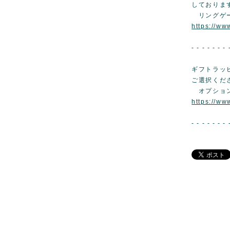
しておりま
リングゲ
https://w
- - - - - - - 
ギフトラッ
ご選択くだ
オプショ
https://ww
- - - - - - - 