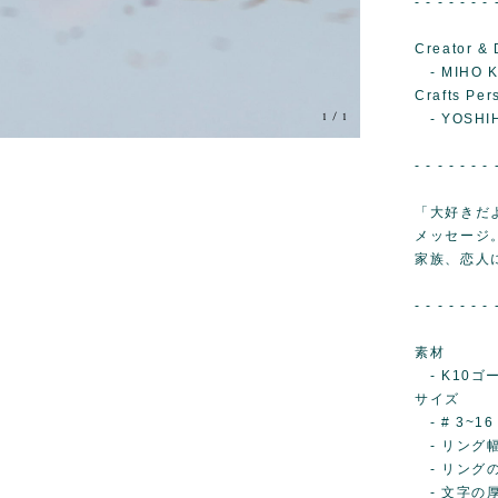
- - - - - - - 
Creator & 
- MIHO 
Crafts Per
1
/
1
- YOSHIH
- - - - - - - 
「大好きだ
メッセージ
家族、恋人
- - - - - - - 
素材
- K10ゴ
サイズ
- # 3~16
- リング幅.
- リングの厚
- 文字の厚み