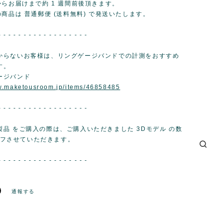
からお届けまで約 1 週間前後頂きます。
商品は 普通郵便 (送料無料) で発送いたします。
- - - - - - - - - - - - - - - - - -
からないお客様は、リングゲージバンドでの計測をおすすめ
す。
ージバンド
ww.maketousroom.jp/items/46858485
- - - - - - - - - - - - - - - - - -
製品 をご購入の際は、ご購入いただきました 3Dモデル の数
0 オフさせていただきます。
- - - - - - - - - - - - - - - - - -
通報する