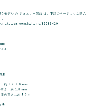
3Dモデル の ジュエリー製品 は、下記のページよりご購入
す。
ww.maketousroom.jp/items/32583420
- - - - - - - - - - - - - - - - - -
ner
ATO
- - - - - - - - - - - - - - - - - -
樹脂
.約 1.7~2.6 mm
さ...約 1.8 mm
の高さ...約 1.6 mm
方法