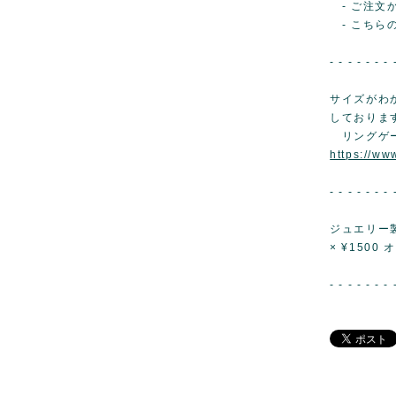
- ご注文
- こちらの
- - - - - - - 
サイズがわ
しておりま
リングゲ
https://w
- - - - - - - 
ジュエリー
× ¥150
- - - - - - - 