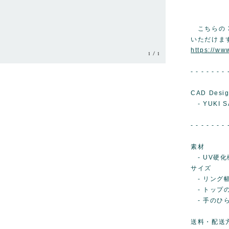
こちらの 
いただけま
https://w
1
/
1
- - - - - - - 
CAD Desig
- YUKI S
- - - - - - - 
素材
- UV硬化
サイズ
- リング幅..
- トップの高
- 手のひら側
送料・配送