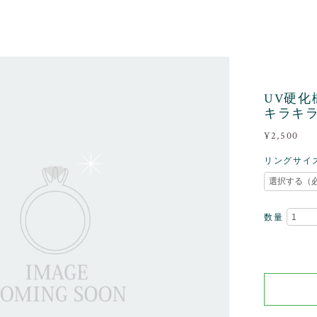
UV硬化樹
キラキ
¥2,500
リングサイ
数量