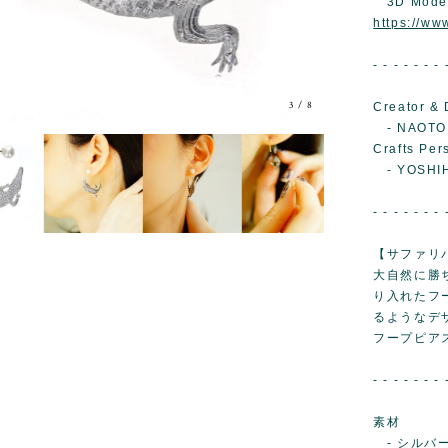
3D Mode
https://w
- - - - - - - 
3
/
8
Creator & 
- NAOTO
Crafts Per
- YOSHIH
- - - - - - - 
【サファリ
大自然に勝
り入れたフ
るようなデ
フープピア
- - - - - - - 
素材
- シルバ