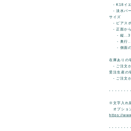
- K18イ
- 淡水パー
サイズ
- ピアスポス
- 正面か
- 縦...3
- 奥行...
- 側面の厚み
在庫ありの
- ご注文か
受注生産の
- ご注文
- - - - - - - 
※文字入れ
オプショ
https://ww
- - - - - - - 