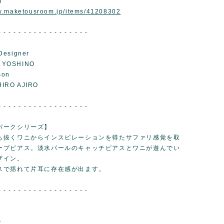
l
ww.maketousroom.jp/items/41208302
- - - - - - - - - - - - - - - - - -
Designer
 YOSHINO
son
IRO AJIRO
- - - - - - - - - - - - - - - - - -
パークシリーズ】
ち抜くワニからインスピレーションを得たサファリ感覚を取
ープピアス。淡水パールのキャッチピアスとワニが遊んでい
ザイン。
スで揺れて片耳に存在感が出ます。
- - - - - - - - - - - - - - - - - -
ー