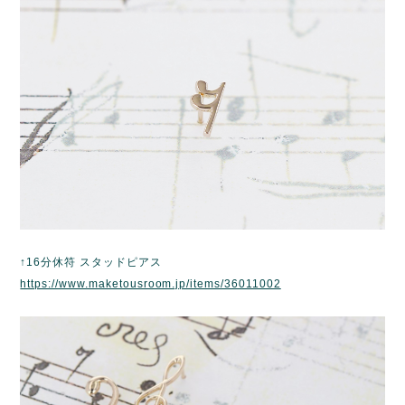
↑16分休符 スタッドピアス
https://www.maketousroom.jp/items/36011002