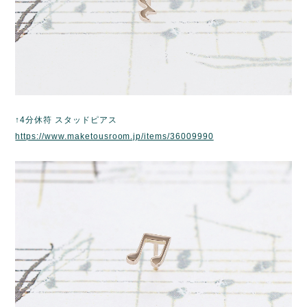
↑4分休符 スタッドピアス
https://www.maketousroom.jp/items/36009990