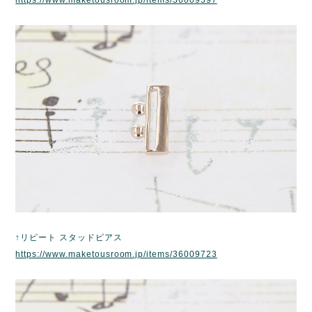
https://www.maketousroom.jp/items/36009397
↑リピート スタッドピアス
https://www.maketousroom.jp/items/36009723