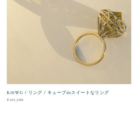
K10WG / リング / キューブdeスイートなリング
¥145,200