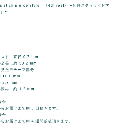
tes stick pierce style 《4th rest》〜音符スティックピア
符）〜
- - - - - - - - - - - - - - - - - -
ー
ト...直径 0.7 mm
長...約 50.2 mm
ら見たモチーフ部分
 10.0 mm
 2.7 mm
...約 1.2 mm
場合
らお届けまで約 3 日頂きます。
場合
からお届けまで約 4 週間前後頂きます。
- - - - - - - - - - - - - - - - - -