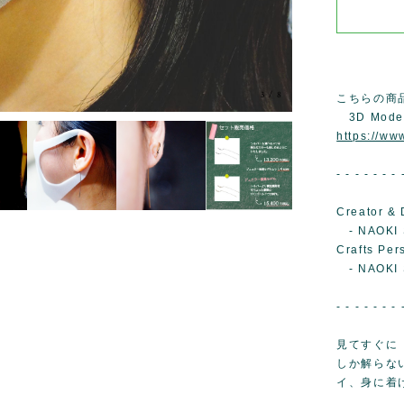
3
/
8
こちらの商
3D Mode
https://w
- - - - - - - 
Creator & 
- NAOKI 
Crafts Per
- NAOKI 
- - - - - - - 
見てすぐに
しか解らな
イ、身に着