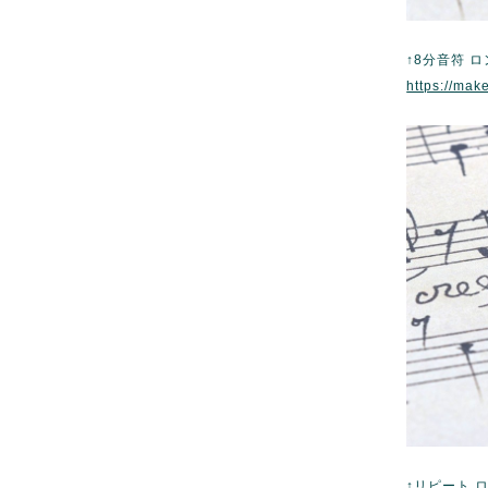
↑8分音符 
https://mak
↑リピート 