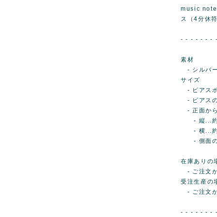
music no
ス（4分休
- - - - - - - 
素材
- シルバ
サイズ
- ピアスポス
- ピアスの全
- 正面か
- 縦...約
- 横...約
- 側面の厚み
在庫ありの
- ご注文か
受注生産の
- ご注文
- - - - - - - 