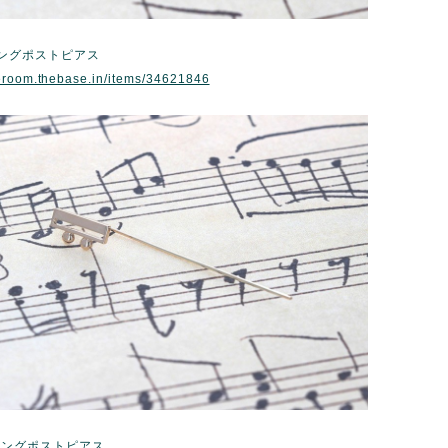
ロングポストピアス
eroom.thebase.in/items/34621846
ロングポストピアス