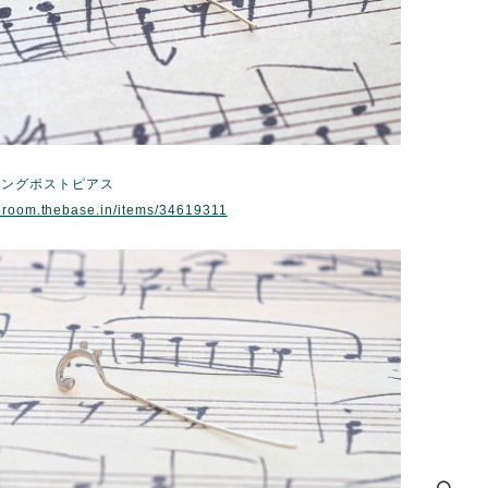
ロングポストピアス
eroom.thebase.in/items/34619311