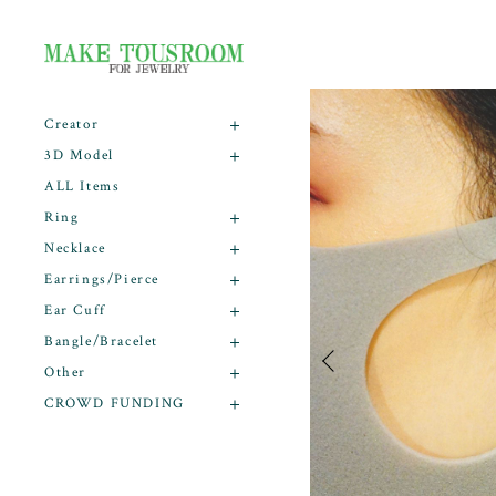
Creator
3D Model
ALL Items
Ring
Necklace
Earrings/Pierce
Ear Cuff
Bangle/Bracelet
Other
CROWD FUNDING