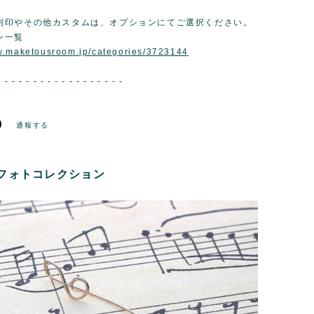
刻印やその他カスタムは、オプションにてご選択ください。
ン一覧
w.maketousroom.jp/categories/3723144
- - - - - - - - - - - - - - - - - -
通報する
フォトコレクション