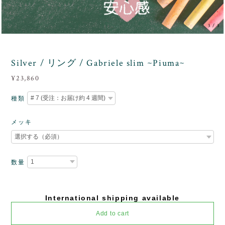
3
/
3
Silver / リング / Gabriele slim ~Piuma~
¥23,860
種類
メッキ
数量
International shipping available
Add to cart