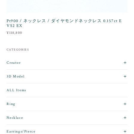
Pt900 / ネックレス / ダイヤモンドネックレス 0.157ct E
VS2 EX
¥118,800
CATEGORIES
Creator
3D Model
ALL Items
Ring
Necklace
Earrings/Pierce