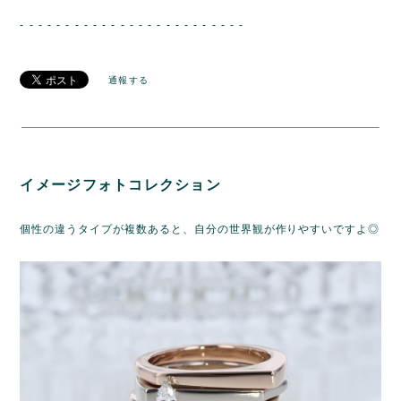
- - - - - - - - - - - - - - - - - - - - - - - - -
通報する
イメージフォトコレクション
個性の違うタイプが複数あると、自分の世界観が作りやすいですよ◎