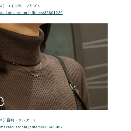
レス】コイン風 プリズム
w.maketousroom.jp/items/38601220
レス】雷鳴（サンダー）
w.maketousroom.jp/items/38600987