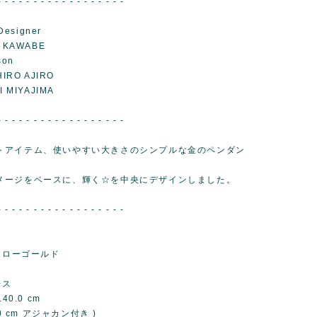
- - - - - - - - - - - - - - - - - -
Designer
 KAWABE
son
IRO AJIRO
 MIYAJIMA
- - - - - - - - - - - - - - - - - -
トアイテム、使いやすい大きさのシンプルな金のペンダン
メージをベースに、輝く☆を中央にデザインしました。
- - - - - - - - - - - - - - - - - -
エローゴールド
レス
40.0 cm
0 cm アジャカン付き )