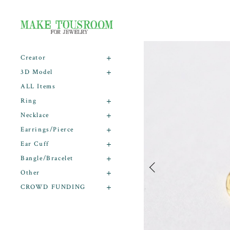
Creator
3D Model
ALL Items
Ring
Necklace
Earrings/Pierce
Ear Cuff
Bangle/Bracelet
Other
CROWD FUNDING