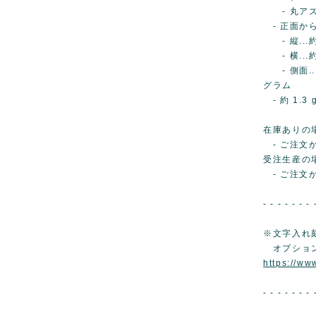
- 丸アズ
- 正面か
- 縦...約
- 横...約
- 側面...
グラム
- 約 1.3 
在庫ありの
- ご注文か
受注生産の
- ご注文
- - - - - - - 
※文字入れ
オプショ
https://ww
- - - - - - - 