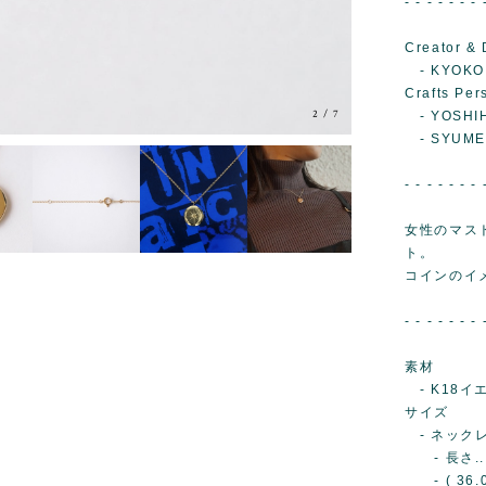
- - - - - - - 
Creator & 
- KYOKO
Crafts Per
3
/
7
- YOSHIH
- SYUMEI
- - - - - - - 
女性のマス
ト。
コインのイ
- - - - - - - 
素材
- K18イ
サイズ
- ネック
- 長さ...
- ( 36.