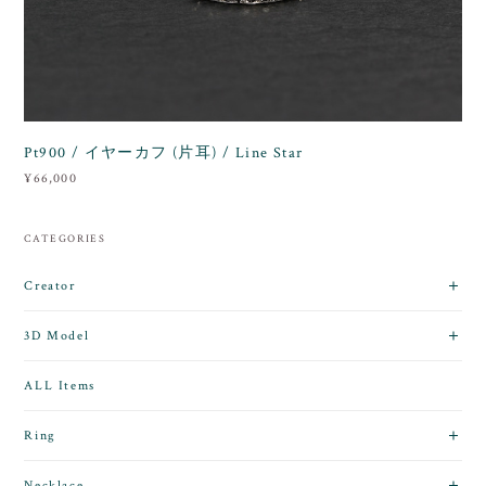
Pt900 / イヤーカフ (片耳) / Line Star
¥66,000
CATEGORIES
Creator
3D Model
ALL Items
Ring
Necklace