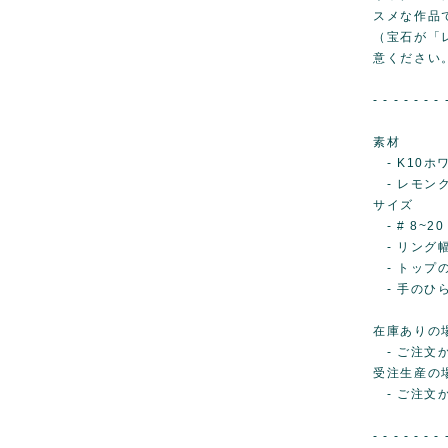
スメな作品
（宝石が「
意ください
- - - - - - - 
素材
- K10ホ
- レモン
サイズ
- # 8~20
- リング幅..
- トップの高
- 手のひら側
在庫ありの
- ご注文か
受注生産の
- ご注文
- - - - - - - 