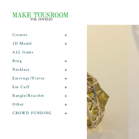
Creator
3D Model
ALL Items
Ring
Necklace
Earrings/Pierce
Ear Cuff
Bangle/Bracelet
Other
CROWD FUNDING