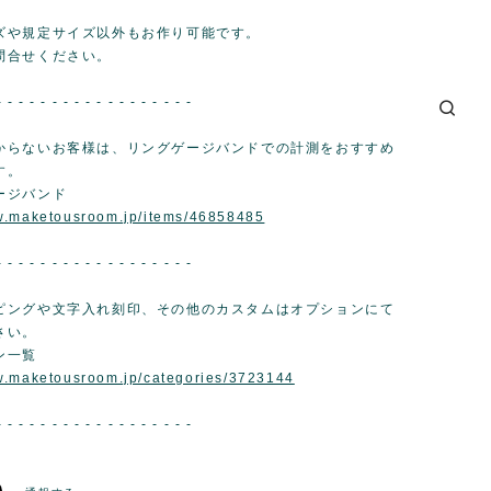
ズや規定サイズ以外もお作り可能です。
問合せください。
- - - - - - - - - - - - - - - - - -
からないお客様は、リングゲージバンドでの計測をおすすめ
す。
ージバンド
ww.maketousroom.jp/items/46858485
- - - - - - - - - - - - - - - - - -
ピングや文字入れ刻印、その他のカスタムはオプションにて
さい。
ン一覧
w.maketousroom.jp/categories/3723144
- - - - - - - - - - - - - - - - - -