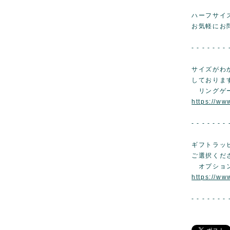
ハーフサイ
お気軽にお
- - - - - - - 
サイズがわ
しておりま
リングゲ
https://w
- - - - - - - 
ギフトラッ
ご選択くだ
オプショ
https://ww
- - - - - - - 