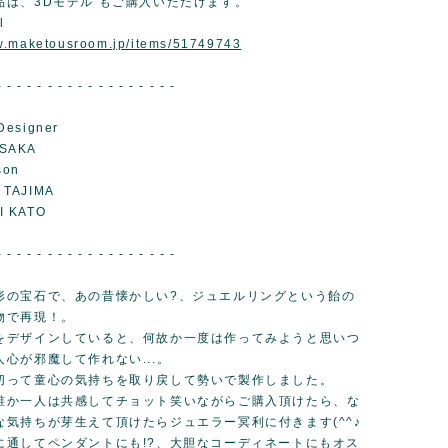
品は、3Dモデル もご購入いただけます。
l
ww.maketousroom.jp/items/51749743
- - - - - - - - - - - - - - - - - -
Designer
SAKA
son
 TAJIMA
I KATO
- - - - - - - - - - - - - - - - - -
形の宝石で、あの昔懐かしい?、ジュエルリングという飴の
物で再現！。
をデザインしていると、何故か一度は作ってみようと思いつ
心が邪魔して作れない...。
切って童心の気持ちを取り戻して勢いで製作しました。
誰か一人は共感してチョット笑いながらご購入頂けたら、な
な気持ちが芽生えて頂けたらジュエラー冥利に付きます(^^♪
に通してペンダントにも!?、大胆なコーディネートにもオス