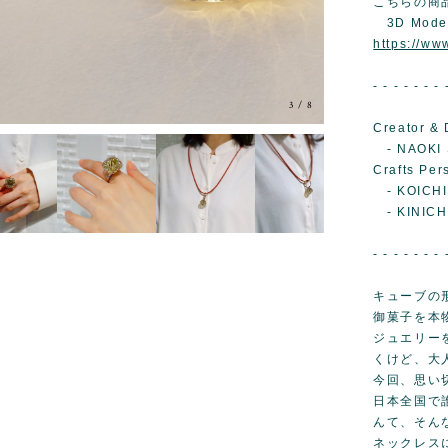
こちらの商
3D Mode
https://w
- - - - - - - 
3
/
8
Creator & 
- NAOKI 
Crafts Per
- KOICHI
- KINICH
- - - - - - - 
キューブの
御菓子を本
ジュエリー
くけど、大人
今回、思い
日本全国で
んて、そん
ネックレス