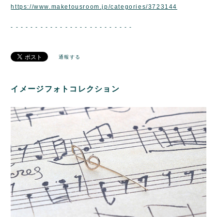
https://www.maketousroom.jp/categories/3723144
- - - - - - - - - - - - - - - - - - - - - - - - -
通報する
イメージフォトコレクション