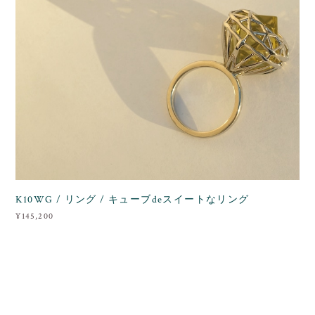
K10WG / リング / キューブdeスイートなリング
¥145,200