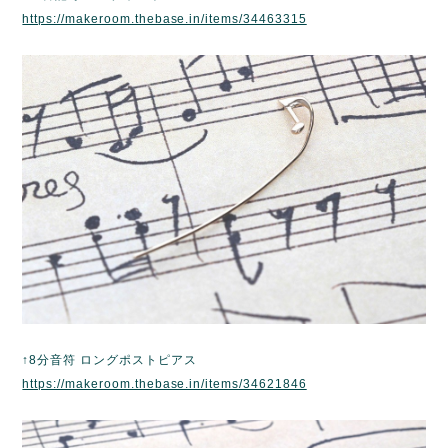
https://makeroom.thebase.in/items/34463315
↑8分音符 ロングポストピアス
https://makeroom.thebase.in/items/34621846