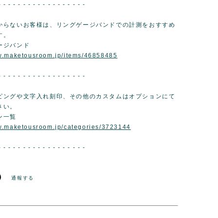
- - - - - - - - - - - - - - - - - -
からないお客様は、リングゲージバンドでの計測をおすすめ
す。
ージバンド
ww.maketousroom.jp/items/46858485
- - - - - - - - - - - - - - - - - -
ピングや文字入れ刻印、その他のカスタムはオプションにて
さい。
ン一覧
w.maketousroom.jp/categories/3723144
- - - - - - - - - - - - - - - - - -
通報する