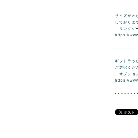
- - - - - - - 
サイズがわ
しておりま
リングゲ
https://w
- - - - - - - 
ギフトラッ
ご選択くだ
オプショ
https://ww
- - - - - - - 