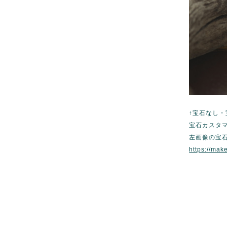
↑宝石なし
宝石カスタ
左画像の宝
https://mak