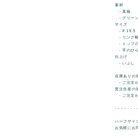
素材
- 真鍮
- グリーンガ
サイズ
- # 19.5
- リング幅..
- トップの高
- 手のひら側
仕上げ
- いぶし
在庫ありの
- ご注文か
受注生産の
- ご注文
- - - - - - - 
ハーフサイ
お気軽にお