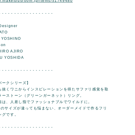
ww.maketousroom.jp/items/51749480
- - - - - - - - - - - - - - - - - -
Designer
ATO
 YOSHINO
son
IRO AJIRO
U YOSHIDA
- - - - - - - - - - - - - - - - - -
パークシリーズ】
ち抜くワニからインスピレーションを得たサファリ感覚を取
ラーストーン（グリーンガーネット）リング。
指は、人差し指でファッショナブルでワイルドに。
輪のサイズが違っても悩まない、オーダーメイドで作るフリ
ングです。
- - - - - - - - - - - - - - - - - -