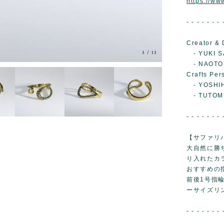
https://w
- - - - - - - 
Creator & 
3
/
13
- YUKI S
- NAOTO
Crafts Per
- YOSHIH
- TUTOM
- - - - - - - 
【サファリ
大自然に勝
り入れたカ
おすすめの
前後1号指
ーサイズリ
- - - - - - - 