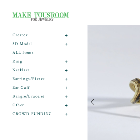
Creator
3D Model
ALL Items
Ring
Necklace
Earrings/Pierce
Ear Cuff
Bangle/Bracelet
Other
CROWD FUNDING