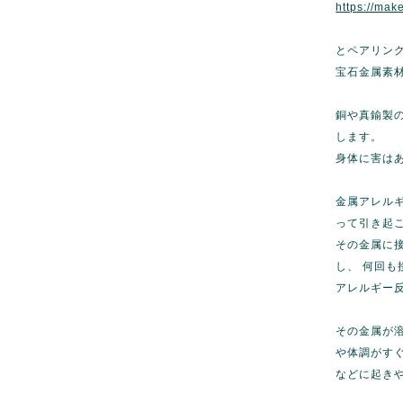
https://mak
とペアリン
宝石金属素
銅や真鍮製
します。
身体に害は
金属アレル
って引き起
その金属に
し、 何回も
アレルギー
その金属が
や体調がす
などに起き