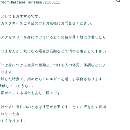
eroom.thebase.in/items/32185111
グとしてもおすすめです。
材カスタマイズご希望の方もお気軽にお問合せください。
のアクセサリーを身につけているとその色が薄く肌に付着したり
ありませんが、気になる場合は石鹸などで汚れを落として下さい
ギーは身につける金属の種類と、つける人の体質、体調などによ
こります。
接触した時点で、始めからアレルギーを起こす場合もあります
接触しているうちに､
反応が出てくる場合もあり、様々です。
溶けやすい条件ののときは注意が必要です。とくに汗をかく夏場
ぐれないとき
やすくなります。