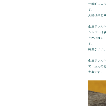
一般的にニ
す。
真鍮は銅と
金属アレル
シルバーは駄
とかぶれる
す。
純度がいい
金属アレル
で、反応の
大事です。