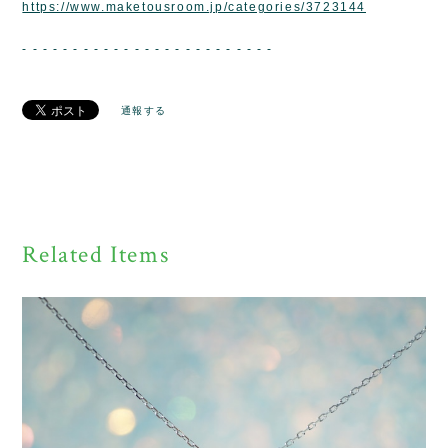
https://www.maketousroom.jp/categories/3723144
- - - - - - - - - - - - - - - - - - - - - - - - -
通報する
Related Items